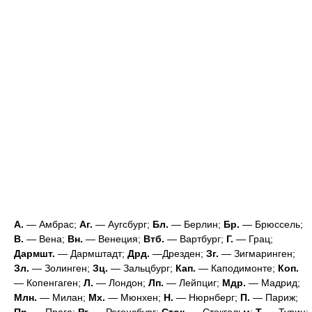
А.
— Амбрас;
Аг.
— Аугсбург;
Бл.
— Берлин;
Бр.
— Брюссель;
В.
— Вена;
Вн.
— Венеция;
Втб.
— Вартбург;
Г.
— Грац;
Дармшт.
— Дармштадт;
Дрд.
—Дрезден;
Зг.
— Зигмаринген;
Зл.
— Золинген;
Зц.
— Зальцбург;
Кап.
— Каподимонте;
Коп.
— Копенгаген;
Л.
— Лондон;
Лп.
— Лейпциг;
Мдр.
— Мадрид;
Млн.
— Милан;
Мх.
— Мюнхен;
Н.
— Нюрнберг;
П.
— Париж;