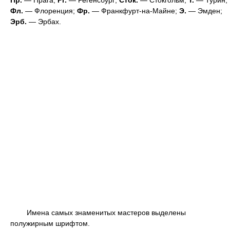
Пр.
— Прага;
Рг.
— Регенсбург;
Сток.
— Стокгольм;
Т.
— Турин;
Фл.
— Флоренция;
Фр.
— Франкфурт-на-Майне;
Э.
— Эмден;
Эрб.
— Эрбах.
Имена самых знаменитых мастеров выделены
полужирным шрифтом.