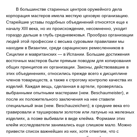
В большинстве старинных центров оружейного дела
корпорация мастеров имела жесткую цеховую организацию.
Старейшие уставы подобных объединений относятся еще к
началу XIII века, но их происхождение, несомненно, уходит
гораздо дальше в глубь средневековья. Прообраз организации
людей этой профессии с весьма суровыми правилами мы
находим в Византии, среди сарацинских ремесленников в
Сицилии и мавританских — в Испании. Большие достижения
восточных мастеров были прямым поводом для копирования
общих принципов их организации. Законы, действовавшие в
этих объединениях, относились прежде всего к дисциплине
членов товариществ, а также к строгому контролю качества их
изделий. Каждая вещь, сделанная в артели, проверялась
выбранными опытными мастерами (нем. Beschaumeister), и
после их положительного заключения на нее ставили
специальный знак (нем. Beschauzeichen); в средние века его
гравировали и таушировали золотом или латунью на железных
изделиях, а позже выбивали в виде клейма. Формами этих
клейм исследователи занимались еще слишком мало. Можно
привести список важнейших из них, хотя отметим, что с