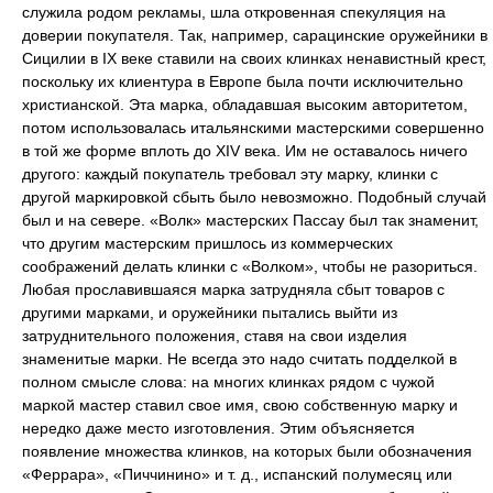
служила родом рекламы, шла откровенная спекуляция на
доверии покупателя. Так, например, сарацинские оружейники в
Сицилии в IX веке ставили на своих клинках ненавистный крест,
поскольку их клиентура в Европе была почти исключительно
христианской. Эта марка, обладавшая высоким авторитетом,
потом использовалась итальянскими мастерскими совершенно
в той же форме вплоть до XIV века. Им не оставалось ничего
другого: каждый покупатель требовал эту марку, клинки с
другой маркировкой сбыть было невозможно. Подобный случай
был и на севере. «Волк» мастерских Пассау был так знаменит,
что другим мастерским пришлось из коммерческих
соображений делать клинки с «Волком», чтобы не разориться.
Любая прославившаяся марка затрудняла сбыт товаров с
другими марками, и оружейники пытались выйти из
затруднительного положения, ставя на свои изделия
знаменитые марки. Не всегда это надо считать подделкой в
полном смысле слова: на многих клинках рядом с чужой
маркой мастер ставил свое имя, свою собственную марку и
нередко даже место изготовления. Этим объясняется
появление множества клинков, на которых были обозначения
«Феррара», «Пиччинино» и т. д., испанский полумесяц или